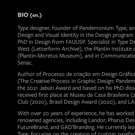
BIO
(en.)
Type designer, founder of Pandemonium Type, an
Design and Visual Identity in the Design program
PhD in Design from FAUUSP. Specialist in Type D
West (Letterform Archive), the Plantin Institute
(Plantin-Moretus Museum), and in Communicati
Senac.
Author of Processo de criação em Design Gráfi
(The Creative Process in Graphic Design: Pandemo
the 2021 Jabuti Award and based on his PhD diss
received first place at Museu da Casa Brasileira (
Club (2020), Brasil Design Award (2020), and L
With over 20 years of experience, he has worked 
renowned agencies, including Landor, Pharus Desi
FutureBrand, and GAD’Branding. He currently l
Type, focusing on the creation of custom typefac