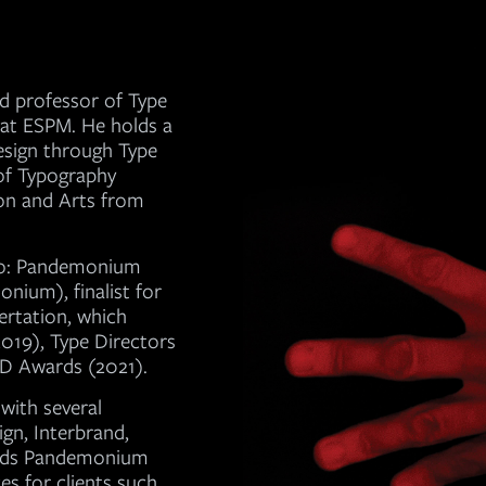
d professor of Type
 at ESPM. He holds a
esign through Type
 of Typography
on and Arts from
co: Pandemonium
nium), finalist for
ertation, which
2019), Type Directors
AD Awards (2021).
with several
gn, Interbrand,
eads Pandemonium
es for clients such