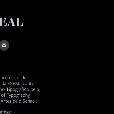
EAL
 professor de
gn da ESPM.
Doutor
ho Tipográfico pelo
e of Typography
rtes pelo Senac .
áfico: